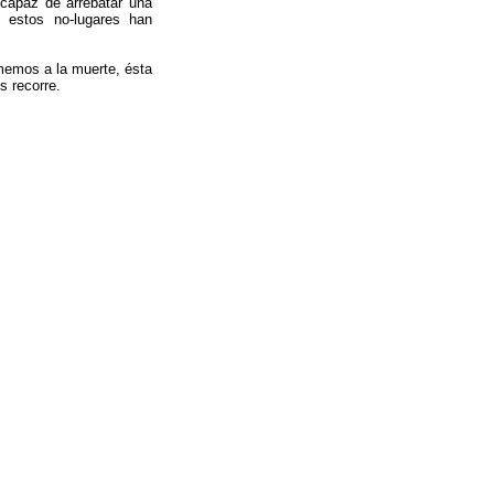
capaz de arrebatar una
n estos no-lugares han
memos a la muerte, ésta
s recorre.