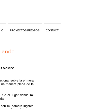
IO
PROYECTOS/PREMIOS
CONTACT
cuando
atadero
exionar sobre la efímera
 una manera plena de la
 fue el lugar donde mi
ada.
ar con mi cámara lugares